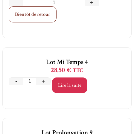
-
+
Bientôt de retour
Lot Mi Temps 4
28,50
€
TTC
-
+
Lire la suite
Lot Prolongation 9