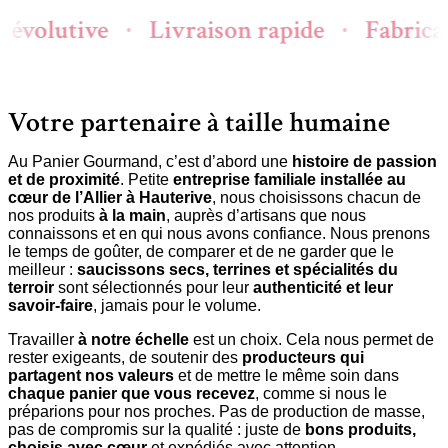
olutive
Livraison rapide
Fabricatio
•
•
Votre partenaire à taille humaine
Au Panier Gourmand, c’est d’abord une
histoire de passion
et de proximité
. Petite
entreprise familiale installée au
cœur de l’Allier à Hauterive
, nous choisissons chacun de
nos produits
à la main
, auprès d’artisans que nous
connaissons et en qui nous avons confiance. Nous prenons
le temps de goûter, de comparer et de ne garder que le
meilleur :
saucissons secs, terrines et spécialités du
terroir
sont sélectionnés pour leur
authenticité et leur
savoir-faire
, jamais pour le volume.
Travailler
à notre échelle
est un choix. Cela nous permet de
rester exigeants, de soutenir des
producteurs qui
partagent nos valeurs
et de mettre le même soin dans
chaque panier que vous recevez
, comme si nous le
préparions pour nos proches. Pas de production de masse,
pas de compromis sur la qualité : juste de
bons produits,
choisis avec cœur
et expédiés avec attention.