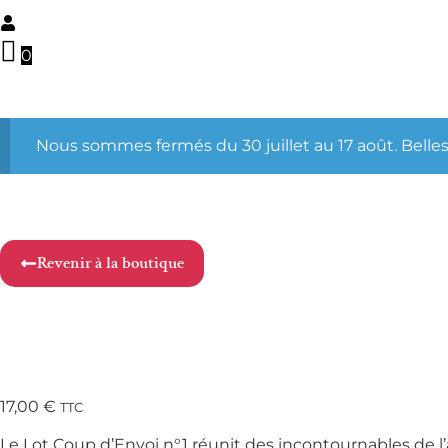
0
Nous sommes fermés du 30 juillet au 17 août. Belles
Revenir à la boutique
17,00
€
TTC
Le Lot Coup d’Envoi n°1 réunit des incontournables de l’