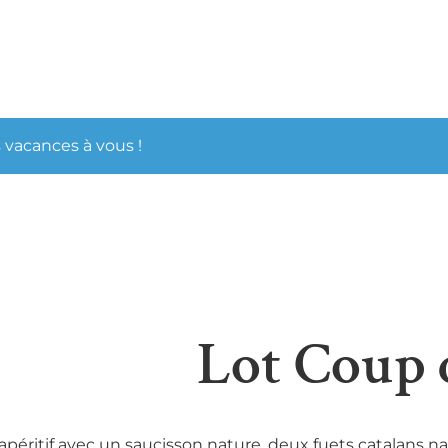
 vacances à vous !
Lot Coup d
apéritif avec un saucisson nature, deux fuets catalans na